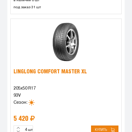
в наличии 8 шт
под заказ 31 шт
LINGLONG COMFORT MASTER XL
205x50 R17
93V
Сезон:
5 420
КУПИТЬ
шт