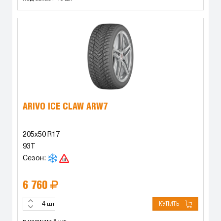
ARIVO ICE CLAW ARW7
205x50 R17
93T
Сезон:
6 760
КУПИТЬ
шт