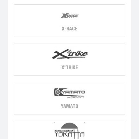
X-RACE
X'TRIKE
YAMATO