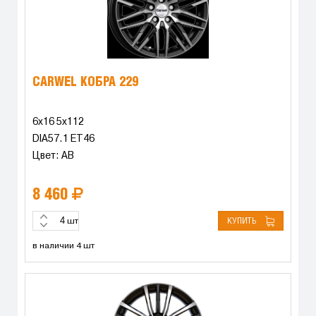
CARWEL КОБРА 229
6x16 5x112
DIA57.1 ET46
Цвет: AB
8 460
КУПИТЬ
шт
в наличии 4 шт