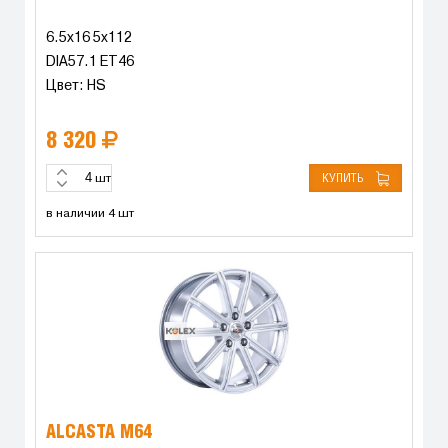
6.5x16 5x112
DIA57.1 ET46
Цвет: HS
8 320
КУПИТЬ
шт
в наличии 4 шт
ALCASTA M64