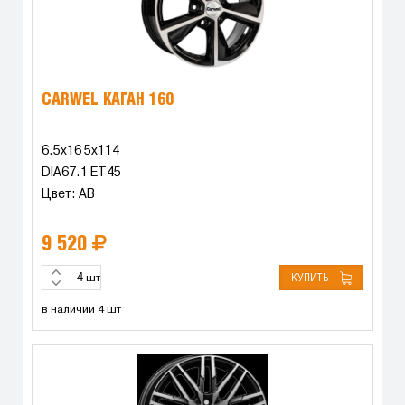
CARWEL КАГАН 160
6.5x16 5x114
DIA67.1 ET45
Цвет: AB
9 520
КУПИТЬ
шт
в наличии 4 шт