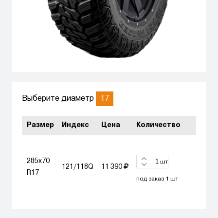
17
Выберите диаметр
Размер
Индекс
Цена
Количество
285x70
ЗАК
шт
121/118Q
11 390
R17
под заказ 1 шт