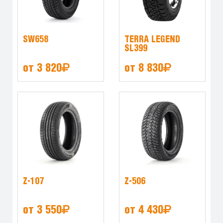
SW658
TERRA LEGEND
SL399
от 3 820
от 8 830
Z-107
Z-506
от 3 550
от 4 430