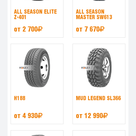
ALL SEASON ELITE
ALL SEASON
Z-401
MASTER SW613
от 2 700
от 7 670
H188
MUD LEGEND SL366
от 4 930
от 12 990