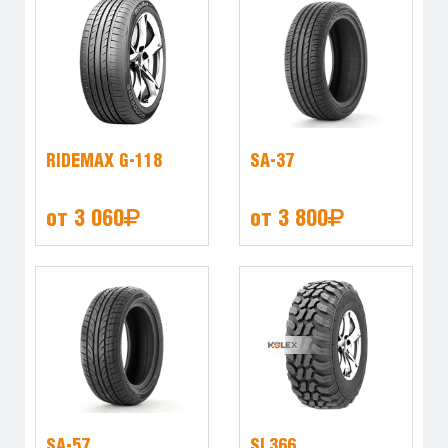
RIDEMAX G-118
SA-37
от 3 060
от 3 800
SA-57
SL366