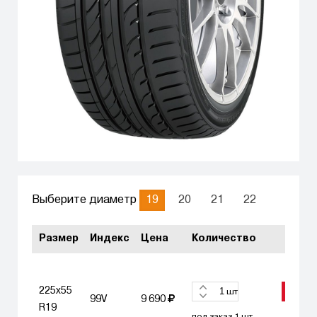
19
20
21
22
Выберите диаметр
Размер
Индекс
Цена
Количество
225x55
ЗАКА
шт
99V
9 690
R19
под заказ 1 шт