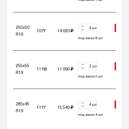
255x50
ЗАКА
шт
107Y
14 020
R19
под заказ 8 шт
255x55
ЗАКА
шт
111W
11 090
R19
под заказ 2 шт
285x45
ЗАКА
шт
111Y
15 540
R19
под заказ 4 шт