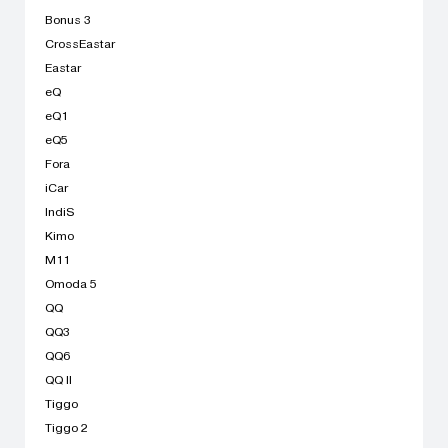
Bonus 3
CrossEastar
Eastar
eQ
eQ1
eQ5
Fora
iCar
IndiS
Kimo
M11
Omoda 5
QQ
QQ3
QQ6
QQ II
Tiggo
Tiggo 2