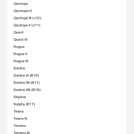
Qashqai
Qashqai+2
Qashqai III (J12)
Qashqai II (J11)
Quest
Quest IV
Rogue
Rogue II
Rogue III
Sentra
Sentra VI (B16)
Sentra VII (B17)
Sentra VIII (B18)
Skyline
Sylphy (B17)
Teana
Teana III
Terrano
Terrano III