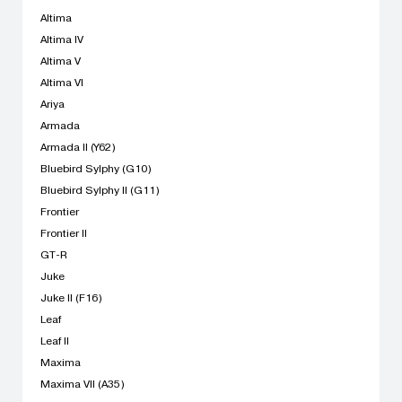
Altima
Altima IV
Altima V
Altima VI
Ariya
Armada
Armada II (Y62)
Bluebird Sylphy (G10)
Bluebird Sylphy II (G11)
Frontier
Frontier II
GT-R
Juke
Juke II (F16)
Leaf
Leaf II
Maxima
Maxima VII (A35)