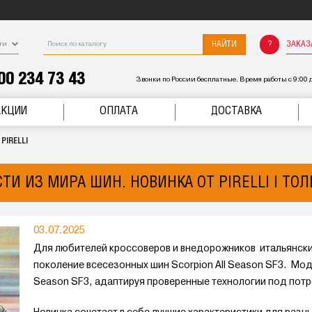
НАЙТИ
ЗАКАЗ
ти
00 234 73 43
Звонки по России бесплатные. Время работы с 9:00 д
АКЦИИ
ОПЛАТА
ДОСТАВКА
PIRELLI
ТИ ИЗ МИРА ШИН. НОВИНКА ОТ PIRELLI | ТО
03.07.2025
Для любителей кроссоверов и внедорожников итальянский
поколение всесезонных шин Scorpion All Season SF3. Мод
Season SF3, адаптируя проверенные технологии под пот