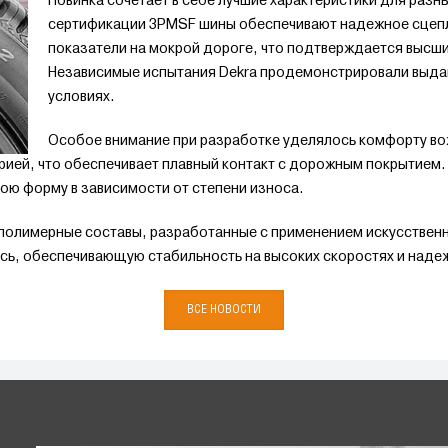
Новинка сочетает в себе лучшие характеристики для разн
сертификации 3PMSF шины обеспечивают надежное сцепле
показатели на мокрой дороге, что подтверждается высши
Независимые испытания Dekra продемонстрировали выда
условиях.
Особое внимание при разработке уделялось комфорту вож
рией, что обеспечивает плавный контакт с дорожным покрытием
ою форму в зависимости от степени износа.
 полимерные составы, разработанные с применением искусствен
ь, обеспечивающую стабильность на высоких скоростях и надеж
ВСЕ НОВОСТИ