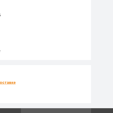
5
т
оставке