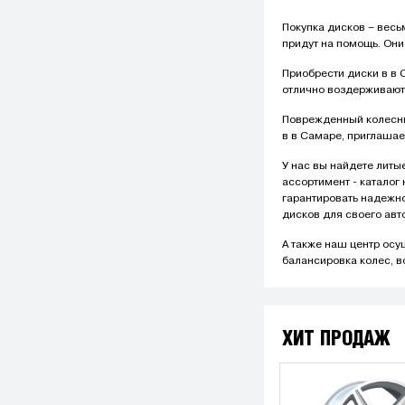
Покупка дисков – весь
придут на помощь. Они
Приобрести диски в в
отлично воздерживают 
Поврежденный колесны
в в Самаре, приглаша
У нас вы найдете литы
ассортимент - катало
гарантировать надежно
дисков для своего авто
А также наш центр ос
балансировка колес, в
ХИТ ПРОДАЖ