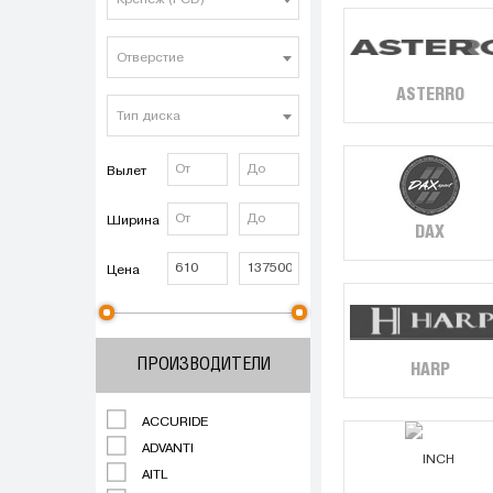
Крепеж (PCD)
Отверстие
ASTERRO
Тип диска
Вылет
Ширина
DAX
Цена
ПРОИЗВОДИТЕЛИ
HARP
ACCURIDE
ADVANTI
AITL