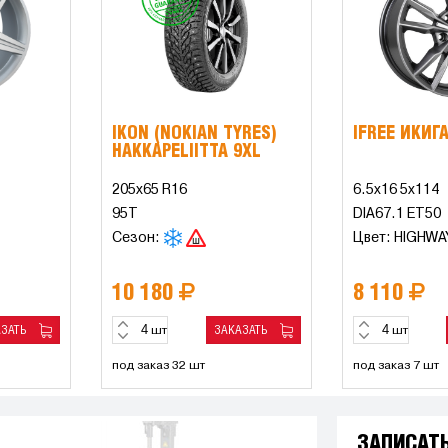
IKON (NOKIAN TYRES)
IFREE ИКИГ
HAKKAPELIITTA 9XL
205x65 R16
6.5x16 5x114
95T
DIA67.1 ET50
Сезон:
Цвет: HIGHWA
10 180
8 110
АЗАТЬ
ЗАКАЗАТЬ
шт
шт
под заказ 32 шт
под заказ 7 шт
ЗАПИСАТ