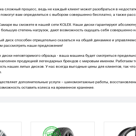
ма сложный процесс, ведь не каждый клиент может разобраться в недоста
 помогут вам определиться с выбором совершенно бесплатно, а также рас
 Самаре вы сможете в нашей сети KOLEX. Наши диски гарантируют абсолютн
большую степень нагрузок, дают возможность ощущать себя совершенно над
й диск способен отрицательно сказаться на общей динамике и управляемо
ем рассмотреть наши предложения!
е диски неповторимого образца - ваша машина будет смотреться предельн
г наполнен продукцией легендарных брендов с мировым именем. Работаем 
сть наших литых дисков. У нас всегда выгодные цены для клиентов, так чт
.
уществляет дополнительные услуги – шиномонтажные работы, восстановле
озможность оставить колеса на временное хранение.