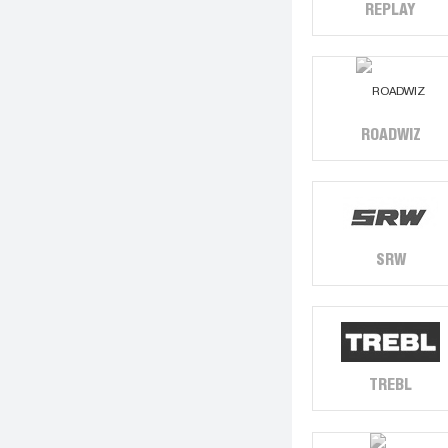
REPLAY
ROADWIZ
SRW
TREBL