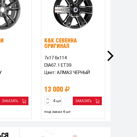
АЙ
K&K СЕВЕННА
IFREE И
ОРИГИНАЛ
7x17 6x114
6.5x16 5
DIA67.1 ET39
DIA67.1 
Y
Цвет: АЛМАЗ ЧЕРНЫЙ
Цвет: ХА
13 000
8 742
ЗАКАЗАТЬ
ЗАКАЗАТЬ
шт
шт
под заказ 4 шт
под заказ 
ЬСЯ