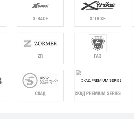
X-RACE
X'TRIKE
ZR
ГАЗ
СКАД
СКАД PREMIUM SERIES