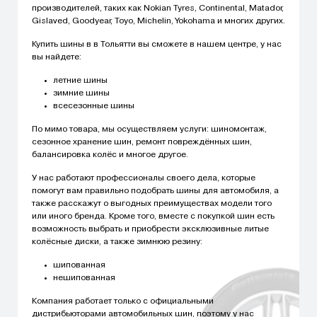
производителей, таких как Nokian Tyres, Continental, Matador,
Gislaved, Goodyear, Toyo, Michelin, Yokohama и многих других.
Купить шины в в Тольятти вы сможете в нашем центре, у нас
вы найдете:
летние шины
зимние шины
всесезонные шины
По мимо товара, мы осуществляем услуги: шиномонтаж,
сезонное хранение шин, ремонт повреждённых шин,
балансировка колёс и многое другое.
У нас работают профессионалы своего дела, которые
помогут вам правильно подобрать шины для автомобиля, а
также расскажут о выгодных преимуществах модели того
или иного бренда. Кроме того, вместе с покупкой шин есть
возможность выбрать и приобрести эксклюзивные литые
колёсные диски, а также зимнюю резину:
шипованная
нешипованная
Компания работает только с официальными
дистрибьюторами автомобильных шин, поэтому у нас